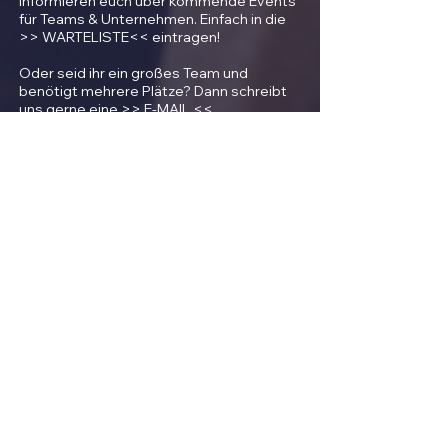
informieren euch über kommende Events
für Teams & Unternehmen. Einfach in die
>> WARTELISTE<< eintragen!
Oder seid ihr ein großes Team und
benötigt mehrere Plätze? Dann schreibt
uns gerne eine >> E-MAIL <<.
AUSGEZEICHNET!