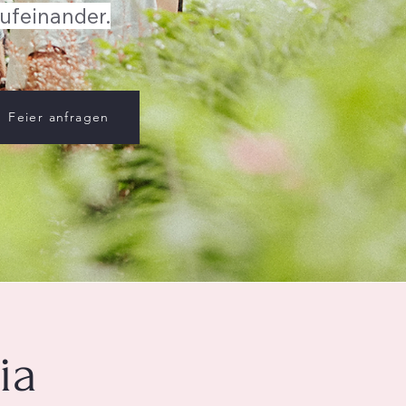
ufeinander.
Feier anfragen
ia