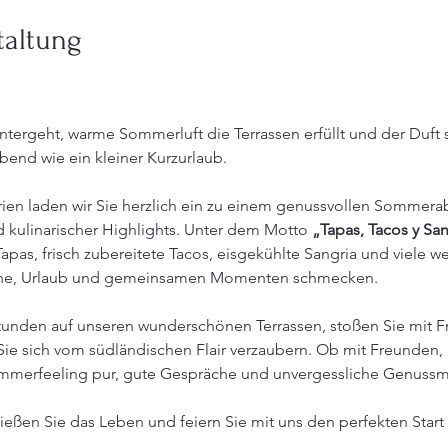
taltung
ergeht, warme Sommerluft die Terrassen erfüllt und der Duft sp
Abend wie ein kleiner Kurzurlaub.
en laden wir Sie herzlich ein zu einem genussvollen Sommerab
kulinarischer Highlights. Unter dem Motto 
„Tapas, Tacos y San
Tapas, frisch zubereitete Tacos, eisgekühlte Sangria und viele w
onne, Urlaub und gemeinsamen Momenten schmecken.
unden auf unseren wunderschönen Terrassen, stoßen Sie mit Fr
ie sich vom südländischen Flair verzaubern. Ob mit Freunden, K
ommerfeeling pur, gute Gespräche und unvergessliche Genuss
nießen Sie das Leben und feiern Sie mit uns den perfekten Start