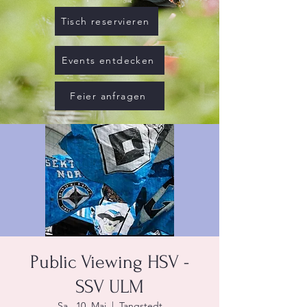
Tisch reservieren
Events entdecken
Feier anfragen
Public Viewing HSV -
SSV ULM
Sa., 10. Mai
  |  
Tangstedt