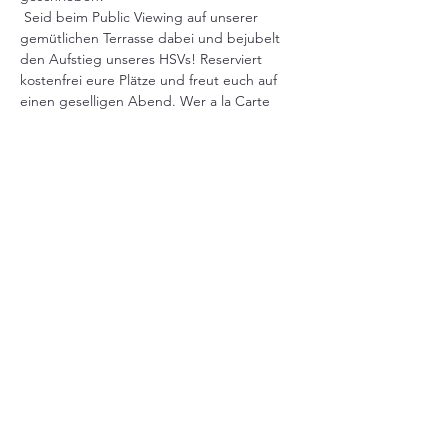
 Seid beim Public Viewing auf unserer 
gemütlichen Terrasse dabei und bejubelt 
den Aufstieg unseres HSVs! Reserviert 
kostenfrei eure Plätze und freut euch auf 
einen geselligen Abend. Wer a la Carte 
essen möchte, kann gerne vorher einen 
Tisch reservieren, während des Spiels wird 
kein Essen serviert.
Alte Rader Schule
Rader Weg 209
22889 Tangstedt
040.6071168
Öffnungszeiten
durchgehend warme
Küche