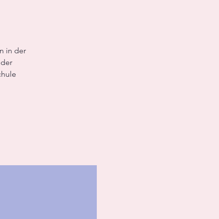
n in der
eder
chule