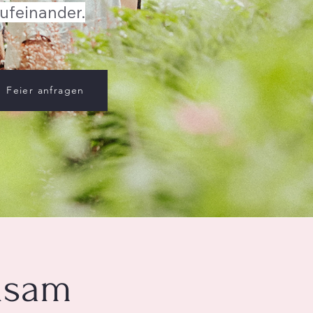
ufeinander.
Feier anfragen
nsam