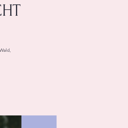
CHT
 Wald,