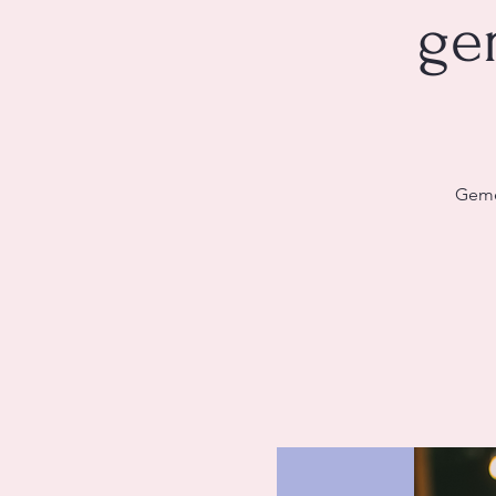
ge
Gemei